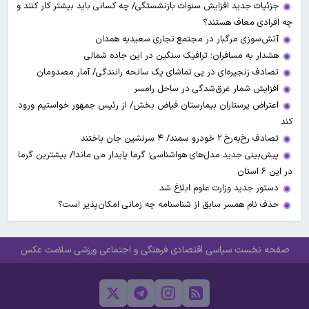
جزئیات جدید افزایش سنوات بازنشستگی/ چه کسانی باید بیشتر کار کنند و
چه افرادی معاف هستند؟
آتش‌سوزی مرگبار در مجتمع تجاری سعیدیه همدان
هشدار به مسافران؛ ترافیک سنگین در این جاده شمالی
تصادف زنجیره‌ای در پی تماشای یک سانحه رانندگی/ آمار مصدومان
افزایش شمار غرق‌شدگی در ساحل رامسر
اعتراض پرستاران بیمارستان فیاض بخش/ از رئیس جمهور خواستیم ورود
کند
تصادف رخ‌به‌رخ ۲ خودرو سمند/ ۴ سرنشین جان باختند
پیش‌بینی جدید مدل‌های هواشناسی؛ گرما پایدار می ماند!/ بیشترین گرما
در این ۶ استان
دستور جدید وزارت علوم ابلاغ شد
حذف نام همسر سابق از شناسنامه چه زمانی امکان‌پذیر است؟
صفحه نخست
سیاسی
اقتصادی
فرهنگی و اجتماعی
ورزشی
سلامت
عکس