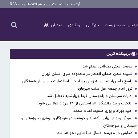
آرشیو
تبلیغات
جستجوی پیشرفته
تماس با ما
RSS
یدبان محیط زیست
بازرگانی
وبگردی
دیدبان بازار
پربیننده ترین
محمد امینی دهاقانی اعدام شد
شنیده شدن صدای انفجار در محدوده شرق استان تهران
پاسخ تأمین‌اجتماعی به زمان پرداخت مابه‌التفاوت حقوق بازنشستگان
ترور امام جمعه اهل سنت میرجاوه
ادارات سیستان و بلوچستان فردا چهارشنبه تعطیل شد
انتخاب واحد دانشگاه آزاد اسلامی از ۲۴ مرداد آغاز می شود
امید بهزاد و پوریا صفوت اعدام شدند
لغو آزمونهای نهایی یکشنبه و دوشنبه در هرمزگان، بوشهر، خوزستان و
سیستان و بلوچستان
مدارس در مهرماه امسال بازگشایی نخواهد شد