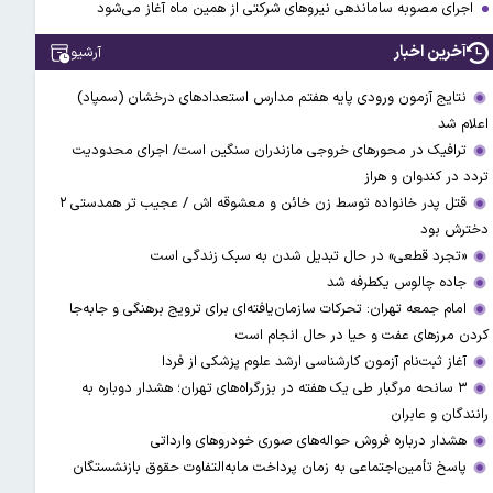
اجرای مصوبه ساماندهی نیرو‌های شرکتی از همین ماه آغاز می‌شود
آخرین اخبار
آرشیو
نتایج آزمون ورودی پایه هفتم مدارس استعدادهای درخشان (سمپاد)
اعلام شد
ترافیک در محورهای خروجی مازندران سنگین است/ اجرای محدودیت
تردد در کندوان و هراز
قتل پدر خانواده توسط زن خائن و معشوقه اش / عجیب تر همدستی ۲
دخترش بود
«تجرد قطعی» در حال تبدیل شدن به سبک زندگی است
جاده چالوس یکطرفه شد
امام جمعه تهران: تحرکات سازمان‌یافته‌ای برای ترویج برهنگی و جابه‌جا
کردن مرزهای عفت و حیا در حال انجام است
آغاز ثبت‌نام‌ آزمون کارشناسی ارشد علوم پزشکی از فردا
۳ سانحه مرگبار طی یک هفته در بزرگراه‌های تهران؛ هشدار دوباره به
رانندگان و عابران
هشدار درباره فروش حواله‌های صوری خودروهای وارداتی
پاسخ تأمین‌اجتماعی به زمان پرداخت مابه‌التفاوت حقوق بازنشستگان