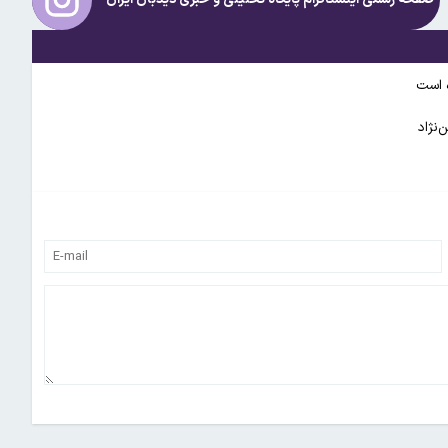
ه است
‌نژاد