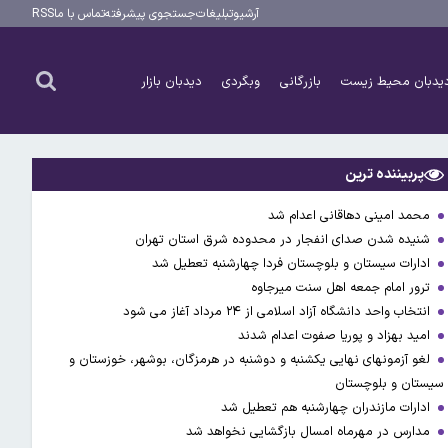
آرشیو
تبلیغات
جستجوی پیشرفته
تماس با ما
RSS
یدبان محیط زیست
بازرگانی
وبگردی
دیدبان بازار
پربیننده ترین
محمد امینی دهاقانی اعدام شد
شنیده شدن صدای انفجار در محدوده شرق استان تهران
ادارات سیستان و بلوچستان فردا چهارشنبه تعطیل شد
ترور امام جمعه اهل سنت میرجاوه
انتخاب واحد دانشگاه آزاد اسلامی از ۲۴ مرداد آغاز می شود
امید بهزاد و پوریا صفوت اعدام شدند
لغو آزمونهای نهایی یکشنبه و دوشنبه در هرمزگان، بوشهر، خوزستان و
سیستان و بلوچستان
ادارات مازندران چهارشنبه هم تعطیل شد
مدارس در مهرماه امسال بازگشایی نخواهد شد