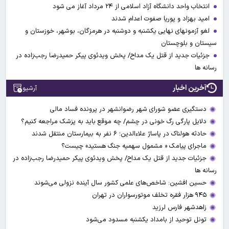
انتخاب واحد دانشگاه آزاد اسلامی از ۲۴ مرداد آغاز می شود
امید بهزاد و پوریا صفوت اعدام شدند
لغو آزمونهای نهایی یکشنبه و دوشنبه در هرمزگان، بوشهر، خوزستان و
سیستان و بلوچستان
جزئیات جدید از قتل یک مداح/ پخش ویدئوی پیکر حمیدرضا رجب‌زاده در
رسانه ها
آخرین اخبار
آرشیو
دستگیری عضو شورای شهر رضوانشهر در پرونده فساد مالی
دلایل پارگی رگ خونی در چشم/ چه موقع باید به پزشک مراجعه کنیم؟
حادثه هولناک در پاساژ علاءالدین؛ ۶ نفر به بیمارستان منتقل شدند
ماجرای پیامک « مشمول سهمیه جنگ هستید» چیست؟
جزئیات جدید از قتل یک مداح/ پخش ویدئوی پیکر حمیدرضا رجب‌زاده در
رسانه ها
حسین افشین: شاخص‌های علمی کشور سال آینده نزولی می‌شوند
۹۴۵ هزار فقره تخلف موتورسواران در تهران
زاهدشهر فارس لرزید
تونل توحید از بامداد یکشنبه مسدود می‌شود