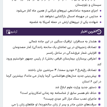
سیستان و بلوچستان
اجرای مصوبه ساماندهی نیرو‌های شرکتی از همین ماه آغاز می‌شود
مدارس در مهرماه امسال بازگشایی نخواهد شد
شهادت یکی از نیروهای ارتش در حمله آمریکا به شلمچه
آخرین اخبار
آرشیو
هشدار به مسافران؛ ترافیک سنگین در این جاده شمالی
تصادف زنجیره‌ای در پی تماشای یک سانحه رانندگی/ آمار مصدومان
افزایش شمار غرق‌شدگی در ساحل رامسر
اعتراض پرستاران بیمارستان فیاض بخش/ از رئیس جمهور خواستیم ورود
کند
تصادف رخ‌به‌رخ ۲ خودرو سمند/ ۴ سرنشین جان باختند
پیش‌بینی جدید مدل‌های هواشناسی؛ گرما پایدار می ماند!/ بیشترین گرما
در این ۶ استان
دستور جدید وزارت علوم ابلاغ شد
حذف نام همسر سابق از شناسنامه چه زمانی امکان‌پذیر است؟
ماجرای نصب سنگ مزار اکبر عبدی چیست؟
سرقت‌های خشن مادر و پسر از زنان سالخورده/ او طلاهای زنان را می