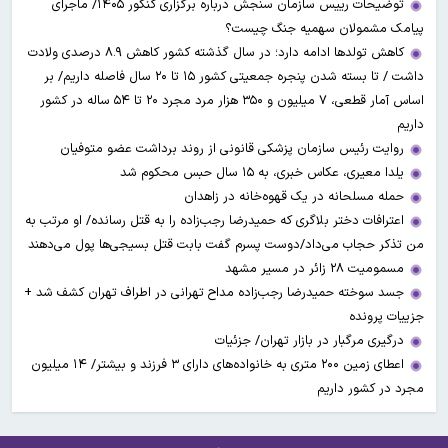
توضیحات رییس سازمان سنجش درباره برگزاری کنکور ۱۴۰۵/ ماجرای
پیامک مشمولان سهمیه جنگ چیست؟
کاهش تولدها ادامه دارد؛ در سال گذشته کشور کاهش ۸.۹ درصدی ولادت
داشت / تا بسته شدن پنجره جمعیتی کشور ۱۵ تا ۲۰ سال فاصله داریم/ بر
اساس آمار قطعی، ۷ میلیون و ۳۵۰ هزار مرد مجرد ۲۰ تا ۵۴ ساله در کشور
داریم
روایت رئیس سازمان پزشکی قانونی از روند برداشت عضو متوفیان
یلدا معیری، عکاس خبری، به ۱۵ سال حبس محکوم شد
حمله مسلحانه در یک قهوه‌خانه در زاهدان
اعترافات دختر بلاگری که حمیدرضا رجب‌زاده را به قتل رسانده/ او مرتب به
من تذکر حجاب می‌داد/دوست پسرم گفت بابت قتل بسیجی‌ها پول می‌دهند
مسمومیت ۲۸ زائر در مسیر مشهد
جسد سوخته حمیدرضا رجب‌زاده مداح تهرانی در اطراف تهران کشف شد +
جزییات پرونده
درگیری مرگبار در بازار تهران/ جزئیات
اعطای زمین ۲۰۰ متری به خانواده‌های دارای ۳ فرزند و بیشتر/ ۱۴ میلیون
مجرد در کشور داریم