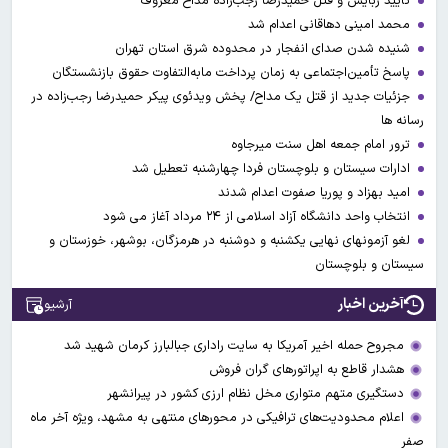
تأیید ربایش و قتل حمیدرضا رجب‌زاده مداح معروف
محمد امینی دهاقانی اعدام شد
شنیده شدن صدای انفجار در محدوده شرق استان تهران
پاسخ تأمین‌اجتماعی به زمان پرداخت مابه‌التفاوت حقوق بازنشستگان
جزئیات جدید از قتل یک مداح/ پخش ویدئوی پیکر حمیدرضا رجب‌زاده در
رسانه ها
ترور امام جمعه اهل سنت میرجاوه
ادارات سیستان و بلوچستان فردا چهارشنبه تعطیل شد
امید بهزاد و پوریا صفوت اعدام شدند
انتخاب واحد دانشگاه آزاد اسلامی از ۲۴ مرداد آغاز می شود
لغو آزمونهای نهایی یکشنبه و دوشنبه در هرمزگان، بوشهر، خوزستان و
سیستان و بلوچستان
آخرین اخبار
آرشیو
مجروح حمله اخیر آمریکا به سایت راداری جبالبارز کرمان شهید شد
هشدار قاطع به اپراتورهای گران فروش
دستگیری متهم متواری مخل نظام ارزی کشور در پیرانشهر
اعلام محدودیت‌های ترافیکی در محورهای منتهی به مشهد، ویژه آخر ماه
صفر