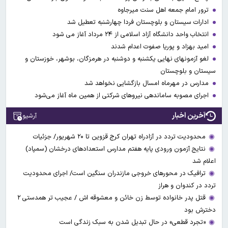
ترور امام جمعه اهل سنت میرجاوه
ادارات سیستان و بلوچستان فردا چهارشنبه تعطیل شد
انتخاب واحد دانشگاه آزاد اسلامی از ۲۴ مرداد آغاز می شود
امید بهزاد و پوریا صفوت اعدام شدند
لغو آزمونهای نهایی یکشنبه و دوشنبه در هرمزگان، بوشهر، خوزستان و
سیستان و بلوچستان
مدارس در مهرماه امسال بازگشایی نخواهد شد
اجرای مصوبه ساماندهی نیرو‌های شرکتی از همین ماه آغاز می‌شود
آخرین اخبار
آرشیو
محدودیت تردد در آزادراه تهران کرج قزوین تا ۲۰ شهریور/ جزئیات
نتایج آزمون ورودی پایه هفتم مدارس استعدادهای درخشان (سمپاد)
اعلام شد
ترافیک در محورهای خروجی مازندران سنگین است/ اجرای محدودیت
تردد در کندوان و هراز
قتل پدر خانواده توسط زن خائن و معشوقه اش / عجیب تر همدستی ۲
دخترش بود
«تجرد قطعی» در حال تبدیل شدن به سبک زندگی است