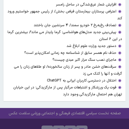
افزایش شمار غرق‌شدگی در ساحل رامسر
اعتراض پرستاران بیمارستان فیاض بخش/ از رئیس جمهور خواستیم ورود
کند
تصادف رخ‌به‌رخ ۲ خودرو سمند/ ۴ سرنشین جان باختند
پیش‌بینی جدید مدل‌های هواشناسی؛ گرما پایدار می ماند!/ بیشترین گرما
در این ۶ استان
دستور جدید وزارت علوم ابلاغ شد
حذف نام همسر سابق از شناسنامه چه زمانی امکان‌پذیر است؟
ماجرای نصب سنگ مزار اکبر عبدی چیست؟
سرقت‌های خشن مادر و پسر از زنان سالخورده/ او طلاهای زنان را می
گرفت و آنها را کتک می زد
اختلال در دسترسی کاربران ایرانی به ChatGPT
فوت یک ورزشکار و اشتباهات مرگبار پس از مارگزیدگی؛ در این خیابان
تهران هم احتمال مارگزیدگی وجود دارد
صفحه نخست
سیاسی
اقتصادی
فرهنگی و اجتماعی
ورزشی
سلامت
عکس