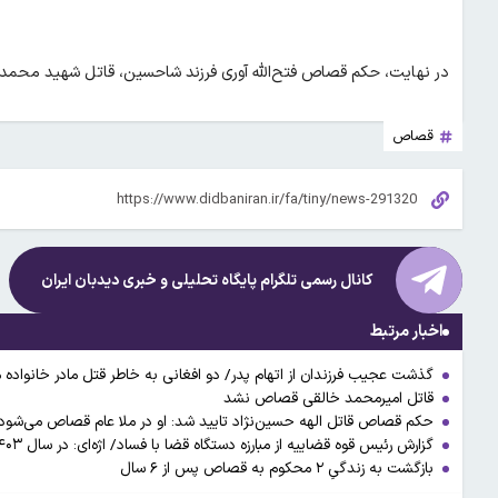
در نهایت، حکم قصاص فتح‌الله آوری فرزند شاحسین، قاتل شهید محمدج
قصاص
کانال رسمی تلگرام پایگاه تحلیلی و خبری
دیدبان ایران
اخبار مرتبط
گذشت عجیب فرزندان از اتهام پدر/ دو افغانی به خاطر قتل مادر خانوا
قاتل امیرمحمد خالقی قصاص نشد
حکم قصاص قاتل الهه حسین‌نژاد تایید شد: او در ملا عام قصاص می‌شود
گزارش رئیس قوه قضاییه از مبارزه دستگاه قضا با فساد/ اژه‌ای: در سال ۱۴۰۳، ۷۷۷ نفر از قصاص رهایی یافتند + فیلم
بازگشت به زندگیِ ۲ محکوم به قصاص پس از ۶ سال