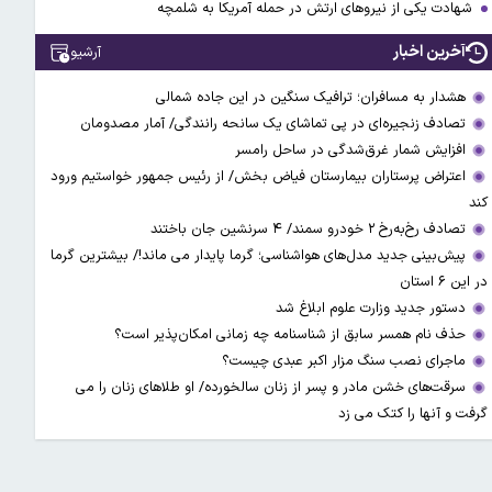
شهادت یکی از نیروهای ارتش در حمله آمریکا به شلمچه
آخرین اخبار
آرشیو
هشدار به مسافران؛ ترافیک سنگین در این جاده شمالی
تصادف زنجیره‌ای در پی تماشای یک سانحه رانندگی/ آمار مصدومان
افزایش شمار غرق‌شدگی در ساحل رامسر
اعتراض پرستاران بیمارستان فیاض بخش/ از رئیس جمهور خواستیم ورود
کند
تصادف رخ‌به‌رخ ۲ خودرو سمند/ ۴ سرنشین جان باختند
پیش‌بینی جدید مدل‌های هواشناسی؛ گرما پایدار می ماند!/ بیشترین گرما
در این ۶ استان
دستور جدید وزارت علوم ابلاغ شد
حذف نام همسر سابق از شناسنامه چه زمانی امکان‌پذیر است؟
ماجرای نصب سنگ مزار اکبر عبدی چیست؟
سرقت‌های خشن مادر و پسر از زنان سالخورده/ او طلاهای زنان را می
گرفت و آنها را کتک می زد