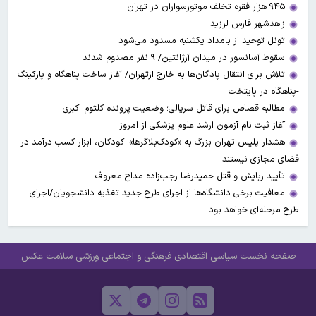
۹۴۵ هزار فقره تخلف موتورسواران در تهران
زاهدشهر فارس لرزید
تونل توحید از بامداد یکشنبه مسدود می‌شود
سقوط آسانسور در میدان آرژانتین/ ۹ نفر مصدوم شدند
تلاش برای انتقال پادگان‌ها به خارج ازتهران/ آغاز ساخت پناهگاه و پارکینگ
-پناهگاه در پایتخت
مطالبه قصاص برای قاتل سریالی؛ وضعیت پرونده کلثوم اکبری
آغاز ثبت نام آزمون ارشد علوم پزشکی از امروز
هشدار پلیس تهران بزرگ به «کودک‌بلاگرها»؛ کودکان، ابزار کسب درآمد در
فضای مجازی نیستند
تأیید ربایش و قتل حمیدرضا رجب‌زاده مداح معروف
معافیت برخی دانشگاه‌ها از اجرای طرح جدید تغذیه دانشجویان/اجرای
طرح مرحله‌ای خواهد بود
صفحه نخست
سیاسی
اقتصادی
فرهنگی و اجتماعی
ورزشی
سلامت
عکس