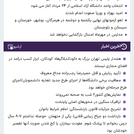
انتخاب واحد دانشگاه آزاد اسلامی از ۲۴ مرداد آغاز می شود
امید بهزاد و پوریا صفوت اعدام شدند
لغو آزمونهای نهایی یکشنبه و دوشنبه در هرمزگان، بوشهر، خوزستان و
سیستان و بلوچستان
مدارس در مهرماه امسال بازگشایی نخواهد شد
آخرین اخبار
آرشیو
هشدار پلیس تهران بزرگ به «کودک‌بلاگرها»؛ کودکان، ابزار کسب درآمد در
فضای مجازی نیستند
تأیید ربایش و قتل حمیدرضا رجب‌زاده مداح معروف
معافیت برخی دانشگاه‌ها از اجرای طرح جدید تغذیه دانشجویان/اجرای
طرح مرحله‌ای خواهد بود
نمایش‌های کشور٢ شب به صحنه نمی‌روند
ترافیک سنگین در محورهای اصلی پایتخت
تشریح جزئیات قانون بازنشستگی؛ اعلام شرایط بانوان
بازداشت دو جراح زیبایی قلابی/ یکی از متهمان: حوصله نداشتم ۷-۸ سال
درس بخوانم تا پزشک شوم؛ عفونت بیماران یا کج شدن صورت آنها تقصبر
خودشان بود