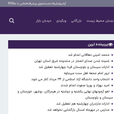
آرشیو
تبلیغات
جستجوی پیشرفته
تماس با ما
RSS
یدبان محیط زیست
بازرگانی
وبگردی
دیدبان بازار
پربیننده ترین
محمد امینی دهاقانی اعدام شد
شنیده شدن صدای انفجار در محدوده شرق استان تهران
ادارات سیستان و بلوچستان فردا چهارشنبه تعطیل شد
ترور امام جمعه اهل سنت میرجاوه
انتخاب واحد دانشگاه آزاد اسلامی از ۲۴ مرداد آغاز می شود
امید بهزاد و پوریا صفوت اعدام شدند
لغو آزمونهای نهایی یکشنبه و دوشنبه در هرمزگان، بوشهر، خوزستان و
سیستان و بلوچستان
ادارات مازندران چهارشنبه هم تعطیل شد
مدارس در مهرماه امسال بازگشایی نخواهد شد