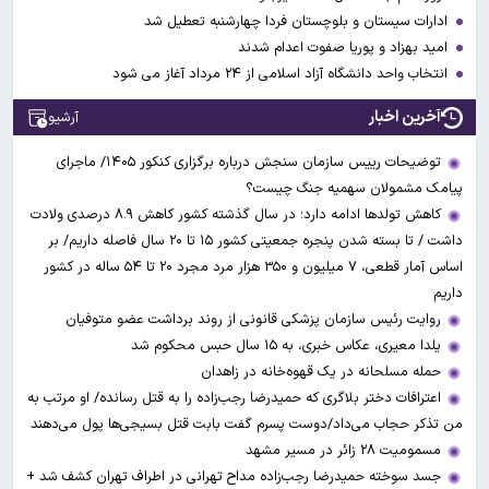
ادارات سیستان و بلوچستان فردا چهارشنبه تعطیل شد
امید بهزاد و پوریا صفوت اعدام شدند
انتخاب واحد دانشگاه آزاد اسلامی از ۲۴ مرداد آغاز می شود
آخرین اخبار
آرشیو
توضیحات رییس سازمان سنجش درباره برگزاری کنکور ۱۴۰۵/ ماجرای
پیامک مشمولان سهمیه جنگ چیست؟
کاهش تولدها ادامه دارد؛ در سال گذشته کشور کاهش ۸.۹ درصدی ولادت
داشت / تا بسته شدن پنجره جمعیتی کشور ۱۵ تا ۲۰ سال فاصله داریم/ بر
اساس آمار قطعی، ۷ میلیون و ۳۵۰ هزار مرد مجرد ۲۰ تا ۵۴ ساله در کشور
داریم
روایت رئیس سازمان پزشکی قانونی از روند برداشت عضو متوفیان
یلدا معیری، عکاس خبری، به ۱۵ سال حبس محکوم شد
حمله مسلحانه در یک قهوه‌خانه در زاهدان
اعترافات دختر بلاگری که حمیدرضا رجب‌زاده را به قتل رسانده/ او مرتب به
من تذکر حجاب می‌داد/دوست پسرم گفت بابت قتل بسیجی‌ها پول می‌دهند
مسمومیت ۲۸ زائر در مسیر مشهد
جسد سوخته حمیدرضا رجب‌زاده مداح تهرانی در اطراف تهران کشف شد +