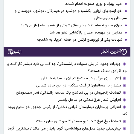
امید بهزاد و پوریا صفوت اعدام شدند
لغو آزمونهای نهایی یکشنبه و دوشنبه در هرمزگان، بوشهر، خوزستان و
سیستان و بلوچستان
اجرای مصوبه ساماندهی نیرو‌های شرکتی از همین ماه آغاز می‌شود
مدارس در مهرماه امسال بازگشایی نخواهد شد
شهادت یکی از نیروهای ارتش در حمله آمریکا به شلمچه
آخرین اخبار
آرشیو
جزئیات جدید افزایش سنوات بازنشستگی/ چه کسانی باید بیشتر کار کنند و
چه افرادی معاف هستند؟
آتش‌سوزی مرگبار در مجتمع تجاری سعیدیه همدان
هشدار به مسافران؛ ترافیک سنگین در این جاده شمالی
تصادف زنجیره‌ای در پی تماشای یک سانحه رانندگی/ آمار مصدومان
افزایش شمار غرق‌شدگی در ساحل رامسر
اعتراض پرستاران بیمارستان فیاض بخش/ از رئیس جمهور خواستیم ورود
کند
تصادف رخ‌به‌رخ ۲ خودرو سمند/ ۴ سرنشین جان باختند
پیش‌بینی جدید مدل‌های هواشناسی؛ گرما پایدار می ماند!/ بیشترین گرما