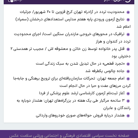
محدودیت تردد در آزادراه تهران کرج قزوین تا ۲۰ شهریور/ جزئیات
نتایج آزمون ورودی پایه هفتم مدارس استعدادهای درخشان (سمپاد)
اعلام شد
ترافیک در محورهای خروجی مازندران سنگین است/ اجرای محدودیت
تردد در کندوان و هراز
قتل پدر خانواده توسط زن خائن و معشوقه اش / عجیب تر همدستی ۲
دخترش بود
«تجرد قطعی» در حال تبدیل شدن به سبک زندگی است
جاده چالوس یکطرفه شد
امام جمعه تهران: تحرکات سازمان‌یافته‌ای برای ترویج برهنگی و جابه‌جا
کردن مرزهای عفت و حیا در حال انجام است
آغاز ثبت‌نام‌ آزمون کارشناسی ارشد علوم پزشکی از فردا
۳ سانحه مرگبار طی یک هفته در بزرگراه‌های تهران؛ هشدار دوباره به
رانندگان و عابران
هشدار درباره فروش حواله‌های صوری خودروهای وارداتی
صفحه نخست
سیاسی
اقتصادی
فرهنگی و اجتماعی
ورزشی
سلامت
عکس