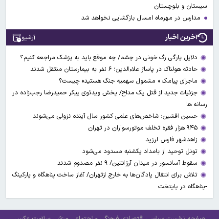
سیستان و بلوچستان
مدارس در مهرماه امسال بازگشایی نخواهد شد
آخرین اخبار
آرشیو
دلایل پارگی رگ خونی در چشم/ چه موقع باید به پزشک مراجعه کنیم؟
حادثه هولناک در پاساژ علاءالدین؛ ۶ نفر به بیمارستان منتقل شدند
ماجرای پیامک « مشمول سهمیه جنگ هستید» چیست؟
جزئیات جدید از قتل یک مداح/ پخش ویدئوی پیکر حمیدرضا رجب‌زاده در
رسانه ها
حسین افشین: شاخص‌های علمی کشور سال آینده نزولی می‌شوند
۹۴۵ هزار فقره تخلف موتورسواران در تهران
زاهدشهر فارس لرزید
تونل توحید از بامداد یکشنبه مسدود می‌شود
سقوط آسانسور در میدان آرژانتین/ ۹ نفر مصدوم شدند
تلاش برای انتقال پادگان‌ها به خارج ازتهران/ آغاز ساخت پناهگاه و پارکینگ
-پناهگاه در پایتخت
صفحه نخست
سیاسی
اقتصادی
فرهنگی و اجتماعی
ورزشی
سلامت
عکس