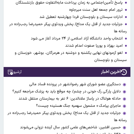
پاسخ تأمین‌اجتماعی به زمان پرداخت مابه‌التفاوت حقوق بازنشستگان
ترور امام جمعه اهل سنت میرجاوه
ادارات سیستان و بلوچستان فردا چهارشنبه تعطیل شد
جزئیات جدید از قتل یک مداح/ پخش ویدئوی پیکر حمیدرضا رجب‌زاده در
رسانه ها
انتخاب واحد دانشگاه آزاد اسلامی از ۲۴ مرداد آغاز می شود
امید بهزاد و پوریا صفوت اعدام شدند
لغو آزمونهای نهایی یکشنبه و دوشنبه در هرمزگان، بوشهر، خوزستان و
سیستان و بلوچستان
آخرین اخبار
آرشیو
دستگیری عضو شورای شهر رضوانشهر در پرونده فساد مالی
دلایل پارگی رگ خونی در چشم/ چه موقع باید به پزشک مراجعه کنیم؟
حادثه هولناک در پاساژ علاءالدین؛ ۶ نفر به بیمارستان منتقل شدند
ماجرای پیامک « مشمول سهمیه جنگ هستید» چیست؟
جزئیات جدید از قتل یک مداح/ پخش ویدئوی پیکر حمیدرضا رجب‌زاده در
رسانه ها
حسین افشین: شاخص‌های علمی کشور سال آینده نزولی می‌شوند