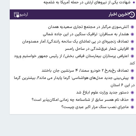
شهادت یکی از نیروهای ارتش در حمله آمریکا به شلمچه
آخرین اخبار
آرشیو
آتش‌سوزی مرگبار در مجتمع تجاری سعیدیه همدان
هشدار به مسافران؛ ترافیک سنگین در این جاده شمالی
تصادف زنجیره‌ای در پی تماشای یک سانحه رانندگی/ آمار مصدومان
افزایش شمار غرق‌شدگی در ساحل رامسر
اعتراض پرستاران بیمارستان فیاض بخش/ از رئیس جمهور خواستیم ورود
کند
تصادف رخ‌به‌رخ ۲ خودرو سمند/ ۴ سرنشین جان باختند
پیش‌بینی جدید مدل‌های هواشناسی؛ گرما پایدار می ماند!/ بیشترین گرما
در این ۶ استان
دستور جدید وزارت علوم ابلاغ شد
حذف نام همسر سابق از شناسنامه چه زمانی امکان‌پذیر است؟
ماجرای نصب سنگ مزار اکبر عبدی چیست؟