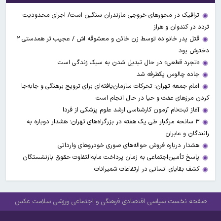
ترافیک در محورهای خروجی مازندران سنگین است/ اجرای محدودیت
تردد در کندوان و هراز
قتل پدر خانواده توسط زن خائن و معشوقه اش / عجیب تر همدستی ۲
دخترش بود
«تجرد قطعی» در حال تبدیل شدن به سبک زندگی است
جاده چالوس یکطرفه شد
امام جمعه تهران: تحرکات سازمان‌یافته‌ای برای ترویج برهنگی و جابه‌جا
کردن مرزهای عفت و حیا در حال انجام است
آغاز ثبت‌نام‌ آزمون کارشناسی ارشد علوم پزشکی از فردا
۳ سانحه مرگبار طی یک هفته در بزرگراه‌های تهران؛ هشدار دوباره به
رانندگان و عابران
هشدار درباره فروش حواله‌های صوری خودروهای وارداتی
پاسخ تأمین‌اجتماعی به زمان پرداخت مابه‌التفاوت حقوق بازنشستگان
کشف بقایای انسانی در ارتفاعات شمیرانات
صفحه نخست
سیاسی
اقتصادی
فرهنگی و اجتماعی
ورزشی
سلامت
عکس