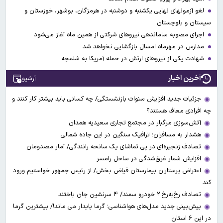
لغو آزمونهای نهایی یکشنبه و دوشنبه در هرمزگان، بوشهر، خوزستان و
سیستان و بلوچستان
اجرای مصوبه ساماندهی نیرو‌های شرکتی از همین ماه آغاز می‌شود
مدارس در مهرماه امسال بازگشایی نخواهد شد
شهادت یکی از نیروهای ارتش در حمله آمریکا به شلمچه
آخرین اخبار
آرشیو
جزئیات جدید افزایش سنوات بازنشستگی/ چه کسانی باید بیشتر کار کنند و
چه افرادی معاف هستند؟
آتش‌سوزی مرگبار در مجتمع تجاری سعیدیه همدان
هشدار به مسافران؛ ترافیک سنگین در این جاده شمالی
تصادف زنجیره‌ای در پی تماشای یک سانحه رانندگی/ آمار مصدومان
افزایش شمار غرق‌شدگی در ساحل رامسر
اعتراض پرستاران بیمارستان فیاض بخش/ از رئیس جمهور خواستیم ورود
کند
تصادف رخ‌به‌رخ ۲ خودرو سمند/ ۴ سرنشین جان باختند
پیش‌بینی جدید مدل‌های هواشناسی؛ گرما پایدار می ماند!/ بیشترین گرما
در این ۶ استان