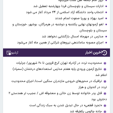
ترور امام جمعه اهل سنت میرجاوه
ادارات سیستان و بلوچستان فردا چهارشنبه تعطیل شد
انتخاب واحد دانشگاه آزاد اسلامی از ۲۴ مرداد آغاز می شود
امید بهزاد و پوریا صفوت اعدام شدند
لغو آزمونهای نهایی یکشنبه و دوشنبه در هرمزگان، بوشهر، خوزستان و
سیستان و بلوچستان
مدارس در مهرماه امسال بازگشایی نخواهد شد
اجرای مصوبه ساماندهی نیرو‌های شرکتی از همین ماه آغاز می‌شود
آخرین اخبار
آرشیو
محدودیت تردد در آزادراه تهران کرج قزوین تا ۲۰ شهریور/ جزئیات
نتایج آزمون ورودی پایه هفتم مدارس استعدادهای درخشان (سمپاد)
اعلام شد
ترافیک در محورهای خروجی مازندران سنگین است/ اجرای محدودیت
تردد در کندوان و هراز
قتل پدر خانواده توسط زن خائن و معشوقه اش / عجیب تر همدستی ۲
دخترش بود
«تجرد قطعی» در حال تبدیل شدن به سبک زندگی است
جاده چالوس یکطرفه شد