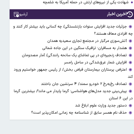
شهادت یکی از نیروهای ارتش در حمله آمریکا به شلمچه
آخرین اخبار
آرشیو
جزئیات جدید افزایش سنوات بازنشستگی/ چه کسانی باید بیشتر کار کنند و
چه افرادی معاف هستند؟
آتش‌سوزی مرگبار در مجتمع تجاری سعیدیه همدان
هشدار به مسافران؛ ترافیک سنگین در این جاده شمالی
تصادف زنجیره‌ای در پی تماشای یک سانحه رانندگی/ آمار مصدومان
افزایش شمار غرق‌شدگی در ساحل رامسر
اعتراض پرستاران بیمارستان فیاض بخش/ از رئیس جمهور خواستیم ورود
کند
تصادف رخ‌به‌رخ ۲ خودرو سمند/ ۴ سرنشین جان باختند
پیش‌بینی جدید مدل‌های هواشناسی؛ گرما پایدار می ماند!/ بیشترین گرما
در این ۶ استان
دستور جدید وزارت علوم ابلاغ شد
حذف نام همسر سابق از شناسنامه چه زمانی امکان‌پذیر است؟