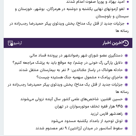
امید بهزاد و پوریا صفوت اعدام شدند
لغو آزمونهای نهایی یکشنبه و دوشنبه در هرمزگان، بوشهر، خوزستان و
سیستان و بلوچستان
جزئیات جدید از قتل یک مداح/ پخش ویدئوی پیکر حمیدرضا رجب‌زاده در
رسانه ها
آخرین اخبار
آرشیو
دستگیری عضو شورای شهر رضوانشهر در پرونده فساد مالی
دلایل پارگی رگ خونی در چشم/ چه موقع باید به پزشک مراجعه کنیم؟
حادثه هولناک در پاساژ علاءالدین؛ ۶ نفر به بیمارستان منتقل شدند
ماجرای پیامک « مشمول سهمیه جنگ هستید» چیست؟
جزئیات جدید از قتل یک مداح/ پخش ویدئوی پیکر حمیدرضا رجب‌زاده در
رسانه ها
حسین افشین: شاخص‌های علمی کشور سال آینده نزولی می‌شوند
۹۴۵ هزار فقره تخلف موتورسواران در تهران
زاهدشهر فارس لرزید
تونل توحید از بامداد یکشنبه مسدود می‌شود
سقوط آسانسور در میدان آرژانتین/ ۹ نفر مصدوم شدند