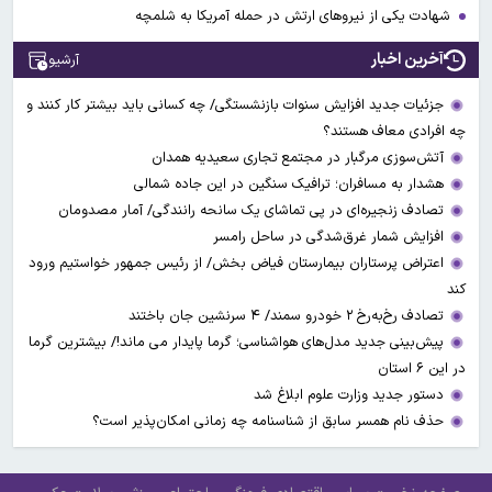
شهادت یکی از نیروهای ارتش در حمله آمریکا به شلمچه
آخرین اخبار
آرشیو
جزئیات جدید افزایش سنوات بازنشستگی/ چه کسانی باید بیشتر کار کنند و
چه افرادی معاف هستند؟
آتش‌سوزی مرگبار در مجتمع تجاری سعیدیه همدان
هشدار به مسافران؛ ترافیک سنگین در این جاده شمالی
تصادف زنجیره‌ای در پی تماشای یک سانحه رانندگی/ آمار مصدومان
افزایش شمار غرق‌شدگی در ساحل رامسر
اعتراض پرستاران بیمارستان فیاض بخش/ از رئیس جمهور خواستیم ورود
کند
تصادف رخ‌به‌رخ ۲ خودرو سمند/ ۴ سرنشین جان باختند
پیش‌بینی جدید مدل‌های هواشناسی؛ گرما پایدار می ماند!/ بیشترین گرما
در این ۶ استان
دستور جدید وزارت علوم ابلاغ شد
حذف نام همسر سابق از شناسنامه چه زمانی امکان‌پذیر است؟