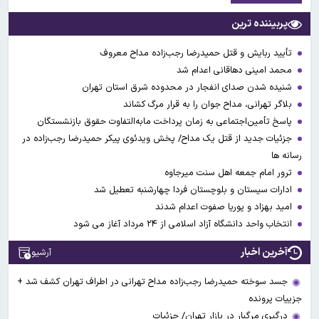
پربیننده ترین
تأیید ربایش و قتل حمیدرضا رجب‌زاده مداح معروف
محمد امینی دهاقانی اعدام شد
شنیده شدن صدای انفجار در محدوده شرق استان تهران
بلاگر تهرانی، مداح جوان را به قرار مرگ کشاند
پاسخ تأمین‌اجتماعی به زمان پرداخت مابه‌التفاوت حقوق بازنشستگان
جزئیات جدید از قتل یک مداح/ پخش ویدئوی پیکر حمیدرضا رجب‌زاده در
رسانه ها
ترور امام جمعه اهل سنت میرجاوه
ادارات سیستان و بلوچستان فردا چهارشنبه تعطیل شد
امید بهزاد و پوریا صفوت اعدام شدند
انتخاب واحد دانشگاه آزاد اسلامی از ۲۴ مرداد آغاز می شود
آخرین اخبار
آرشیو
جسد سوخته حمیدرضا رجب‌زاده مداح تهرانی در اطراف تهران کشف شد +
جزییات پرونده
درگیری مرگبار در بازار تهران/ جزئیات