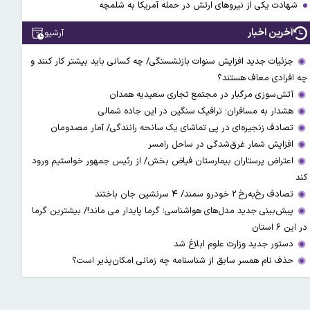
شهادت یکی از نیروهای ارتش در حمله آمریکا به شلمچه
آخرین اخبار
آرشیو
جزئیات جدید افزایش سنوات بازنشستگی/ چه کسانی باید بیشتر کار کنند و
چه افرادی معاف هستند؟
آتش‌سوزی مرگبار در مجتمع تجاری سعیدیه همدان
هشدار به مسافران؛ ترافیک سنگین در این جاده شمالی
تصادف زنجیره‌ای در پی تماشای یک سانحه رانندگی/ آمار مصدومان
افزایش شمار غرق‌شدگی در ساحل رامسر
اعتراض پرستاران بیمارستان فیاض بخش/ از رئیس جمهور خواستیم ورود
کند
تصادف رخ‌به‌رخ ۲ خودرو سمند/ ۴ سرنشین جان باختند
پیش‌بینی جدید مدل‌های هواشناسی؛ گرما پایدار می ماند!/ بیشترین گرما
در این ۶ استان
دستور جدید وزارت علوم ابلاغ شد
حذف نام همسر سابق از شناسنامه چه زمانی امکان‌پذیر است؟