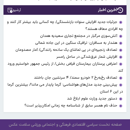
آخرین اخبار
آرشیو
جزئیات جدید افزایش سنوات بازنشستگی/ چه کسانی باید بیشتر کار کنند و
چه افرادی معاف هستند؟
آتش‌سوزی مرگبار در مجتمع تجاری سعیدیه همدان
هشدار به مسافران؛ ترافیک سنگین در این جاده شمالی
تصادف زنجیره‌ای در پی تماشای یک سانحه رانندگی/ آمار مصدومان
افزایش شمار غرق‌شدگی در ساحل رامسر
اعتراض پرستاران بیمارستان فیاض بخش/ از رئیس جمهور خواستیم ورود
کند
تصادف رخ‌به‌رخ ۲ خودرو سمند/ ۴ سرنشین جان باختند
پیش‌بینی جدید مدل‌های هواشناسی؛ گرما پایدار می ماند!/ بیشترین گرما
در این ۶ استان
دستور جدید وزارت علوم ابلاغ شد
حذف نام همسر سابق از شناسنامه چه زمانی امکان‌پذیر است؟
صفحه نخست
سیاسی
اقتصادی
فرهنگی و اجتماعی
ورزشی
سلامت
عکس