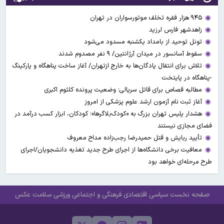
۹۴۵ هزار فقره تخلف موتورسواران در تهران
زاهدشهر فارس لرزید
تونل توحید از بامداد یکشنبه مسدود می‌شود
سقوط آسانسور در میدان آرژانتین/ ۹ نفر مصدوم شدند
تلاش برای انتقال پادگان‌ها به خارج ازتهران/ آغاز ساخت پناهگاه و پارکینگ
-پناهگاه در پایتخت
مطالبه قصاص برای قاتل سریالی؛ وضعیت پرونده کلثوم اکبری
آغاز ثبت نام آزمون ارشد علوم پزشکی از امروز
هشدار پلیس تهران بزرگ به «کودک‌بلاگرها»؛ کودکان، ابزار کسب درآمد در
فضای مجازی نیستند
تأیید ربایش و قتل حمیدرضا رجب‌زاده مداح معروف
معافیت برخی دانشگاه‌ها از اجرای طرح جدید تغذیه دانشجویان/اجرای
طرح مرحله‌ای خواهد بود
صفحه نخست
سیاسی
اقتصادی
فرهنگی و اجتماعی
ورزشی
سلامت
عکس