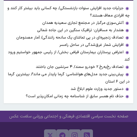
جزئیات جدید افزایش سنوات بازنشستگی/ چه کسانی باید بیشتر کار کنند و
چه افرادی معاف هستند؟
آتش‌سوزی مرگبار در مجتمع تجاری سعیدیه همدان
هشدار به مسافران؛ ترافیک سنگین در این جاده شمالی
تصادف زنجیره‌ای در پی تماشای یک سانحه رانندگی/ آمار مصدومان
افزایش شمار غرق‌شدگی در ساحل رامسر
اعتراض پرستاران بیمارستان فیاض بخش/ از رئیس جمهور خواستیم ورود
کند
تصادف رخ‌به‌رخ ۲ خودرو سمند/ ۴ سرنشین جان باختند
پیش‌بینی جدید مدل‌های هواشناسی؛ گرما پایدار می ماند!/ بیشترین گرما
در این ۶ استان
دستور جدید وزارت علوم ابلاغ شد
حذف نام همسر سابق از شناسنامه چه زمانی امکان‌پذیر است؟
صفحه نخست
سیاسی
اقتصادی
فرهنگی و اجتماعی
ورزشی
سلامت
عکس