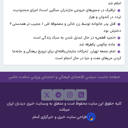
اعلام شد
ترافیک در محورهای خروجی مازندران سنگین است/ اجرای محدودیت
تردد در کندوان و هراز
قتل پدر خانواده توسط زن خائن و معشوقه اش / عجیب تر همدستی ۲
دخترش بود
«تجرد قطعی» در حال تبدیل شدن به سبک زندگی است
جاده چالوس یکطرفه شد
امام جمعه تهران: تحرکات سازمان‌یافته‌ای برای ترویج برهنگی و جابه‌جا
کردن مرزهای عفت و حیا در حال انجام است
صفحه نخست
سیاسی
اقتصادی
فرهنگی و اجتماعی
ورزشی
سلامت
عکس
کلیه حقوق این سایت محفوظ است و متعلق به وبسایت خبری دیدبان ایران
میباشد
طراحی سایت خبری و خبرگزاری آسام