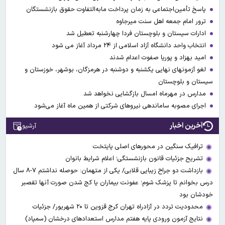
پاسخ تأمین‌اجتماعی به زمان پرداخت مابه‌التفاوت حقوق بازنشستگان
ترور امام جمعه اهل سنت میرجاوه
ادارات سیستان و بلوچستان فردا چهارشنبه تعطیل شد
انتخاب واحد دانشگاه آزاد اسلامی از ۲۴ مرداد آغاز می شود
امید بهزاد و پوریا صفوت اعدام شدند
لغو آزمونهای نهایی یکشنبه و دوشنبه در هرمزگان، بوشهر، خوزستان و
سیستان و بلوچستان
مدارس در مهرماه امسال بازگشایی نخواهد شد
اجرای مصوبه ساماندهی نیرو‌های شرکتی از همین ماه آغاز می‌شود
آخرین اخبار
آرشیو
ترافیک سنگین در محورهای اصلی پایتخت
تشریح جزئیات قانون بازنشستگی؛ اعلام شرایط بانوان
بازداشت دو جراح زیبایی قلابی/ یکی از متهمان: حوصله نداشتم ۷-۸ سال
درس بخوانم تا پزشک شوم؛ عفونت بیماران یا کج شدن صورت آنها تقصبر
خودشان بود
محدودیت تردد در آزادراه تهران کرج قزوین تا ۲۰ شهریور/ جزئیات
نتایج آزمون ورودی پایه هفتم مدارس استعدادهای درخشان (سمپاد)