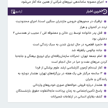
اجرای مصوبه ساماندهی نیرو‌های شرکتی از همین ماه آغاز می‌شود
آخرین اخبار
آرشیو
ترافیک در محورهای خروجی مازندران سنگین است/ اجرای محدودیت
تردد در کندوان و هراز
قتل پدر خانواده توسط زن خائن و معشوقه اش / عجیب تر همدستی ۲
دخترش بود
«تجرد قطعی» در حال تبدیل شدن به سبک زندگی است
جاده چالوس یکطرفه شد
امام جمعه تهران: تحرکات سازمان‌یافته‌ای برای ترویج برهنگی و جابه‌جا
کردن مرزهای عفت و حیا در حال انجام است
آغاز ثبت‌نام‌ آزمون کارشناسی ارشد علوم پزشکی از فردا
۳ سانحه مرگبار طی یک هفته در بزرگراه‌های تهران؛ هشدار دوباره به
رانندگان و عابران
هشدار درباره فروش حواله‌های صوری خودروهای وارداتی
پاسخ تأمین‌اجتماعی به زمان پرداخت مابه‌التفاوت حقوق بازنشستگان
کشف بقایای انسانی در ارتفاعات شمیرانات