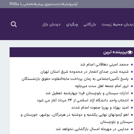
آرشیو
تبلیغات
جستجوی پیشرفته
تماس با ما
RSS
یدبان محیط زیست
بازرگانی
وبگردی
دیدبان بازار
پربیننده ترین
محمد امینی دهاقانی اعدام شد
شنیده شدن صدای انفجار در محدوده شرق استان تهران
پاسخ تأمین‌اجتماعی به زمان پرداخت مابه‌التفاوت حقوق بازنشستگان
ترور امام جمعه اهل سنت میرجاوه
ادارات سیستان و بلوچستان فردا چهارشنبه تعطیل شد
انتخاب واحد دانشگاه آزاد اسلامی از ۲۴ مرداد آغاز می شود
امید بهزاد و پوریا صفوت اعدام شدند
لغو آزمونهای نهایی یکشنبه و دوشنبه در هرمزگان، بوشهر، خوزستان و
سیستان و بلوچستان
مدارس در مهرماه امسال بازگشایی نخواهد شد