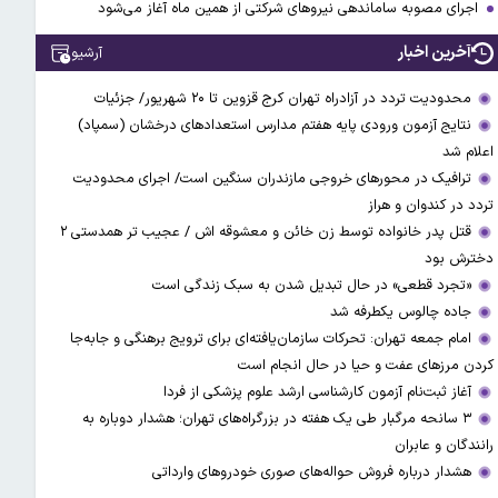
اجرای مصوبه ساماندهی نیرو‌های شرکتی از همین ماه آغاز می‌شود
آخرین اخبار
آرشیو
محدودیت تردد در آزادراه تهران کرج قزوین تا ۲۰ شهریور/ جزئیات
نتایج آزمون ورودی پایه هفتم مدارس استعدادهای درخشان (سمپاد)
اعلام شد
ترافیک در محورهای خروجی مازندران سنگین است/ اجرای محدودیت
تردد در کندوان و هراز
قتل پدر خانواده توسط زن خائن و معشوقه اش / عجیب تر همدستی ۲
دخترش بود
«تجرد قطعی» در حال تبدیل شدن به سبک زندگی است
جاده چالوس یکطرفه شد
امام جمعه تهران: تحرکات سازمان‌یافته‌ای برای ترویج برهنگی و جابه‌جا
کردن مرزهای عفت و حیا در حال انجام است
آغاز ثبت‌نام‌ آزمون کارشناسی ارشد علوم پزشکی از فردا
۳ سانحه مرگبار طی یک هفته در بزرگراه‌های تهران؛ هشدار دوباره به
رانندگان و عابران
هشدار درباره فروش حواله‌های صوری خودروهای وارداتی