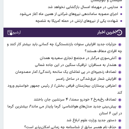
سیستان و بلوچستان
مدارس در مهرماه امسال بازگشایی نخواهد شد
اجرای مصوبه ساماندهی نیرو‌های شرکتی از همین ماه آغاز می‌شود
شهادت یکی از نیروهای ارتش در حمله آمریکا به شلمچه
آخرین اخبار
آرشیو
جزئیات جدید افزایش سنوات بازنشستگی/ چه کسانی باید بیشتر کار کنند و
چه افرادی معاف هستند؟
آتش‌سوزی مرگبار در مجتمع تجاری سعیدیه همدان
هشدار به مسافران؛ ترافیک سنگین در این جاده شمالی
تصادف زنجیره‌ای در پی تماشای یک سانحه رانندگی/ آمار مصدومان
افزایش شمار غرق‌شدگی در ساحل رامسر
اعتراض پرستاران بیمارستان فیاض بخش/ از رئیس جمهور خواستیم ورود
کند
تصادف رخ‌به‌رخ ۲ خودرو سمند/ ۴ سرنشین جان باختند
پیش‌بینی جدید مدل‌های هواشناسی؛ گرما پایدار می ماند!/ بیشترین گرما
در این ۶ استان
دستور جدید وزارت علوم ابلاغ شد
حذف نام همسر سابق از شناسنامه چه زمانی امکان‌پذیر است؟