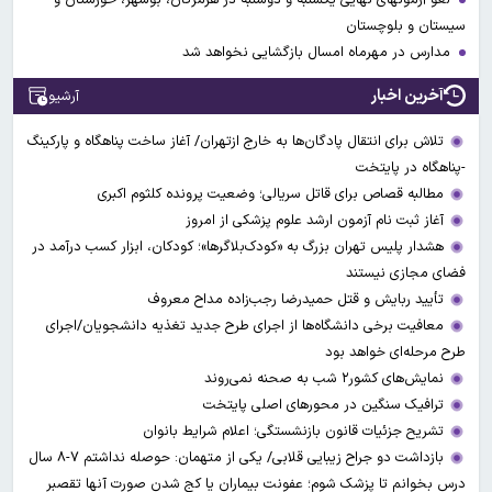
سیستان و بلوچستان
مدارس در مهرماه امسال بازگشایی نخواهد شد
آخرین اخبار
آرشیو
تلاش برای انتقال پادگان‌ها به خارج ازتهران/ آغاز ساخت پناهگاه و پارکینگ
-پناهگاه در پایتخت
مطالبه قصاص برای قاتل سریالی؛ وضعیت پرونده کلثوم اکبری
آغاز ثبت نام آزمون ارشد علوم پزشکی از امروز
هشدار پلیس تهران بزرگ به «کودک‌بلاگرها»؛ کودکان، ابزار کسب درآمد در
فضای مجازی نیستند
تأیید ربایش و قتل حمیدرضا رجب‌زاده مداح معروف
معافیت برخی دانشگاه‌ها از اجرای طرح جدید تغذیه دانشجویان/اجرای
طرح مرحله‌ای خواهد بود
نمایش‌های کشور٢ شب به صحنه نمی‌روند
ترافیک سنگین در محورهای اصلی پایتخت
تشریح جزئیات قانون بازنشستگی؛ اعلام شرایط بانوان
بازداشت دو جراح زیبایی قلابی/ یکی از متهمان: حوصله نداشتم ۷-۸ سال
درس بخوانم تا پزشک شوم؛ عفونت بیماران یا کج شدن صورت آنها تقصبر