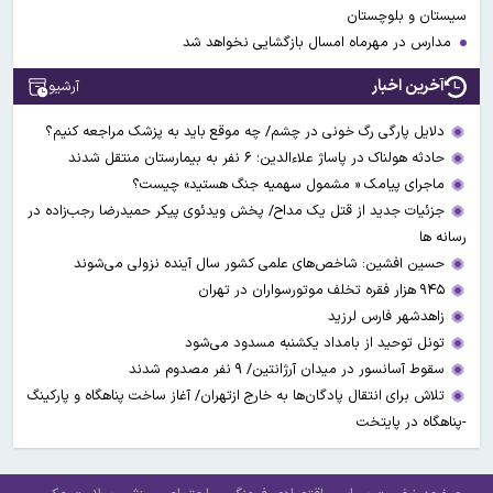
سیستان و بلوچستان
مدارس در مهرماه امسال بازگشایی نخواهد شد
آخرین اخبار
آرشیو
دلایل پارگی رگ خونی در چشم/ چه موقع باید به پزشک مراجعه کنیم؟
حادثه هولناک در پاساژ علاءالدین؛ ۶ نفر به بیمارستان منتقل شدند
ماجرای پیامک « مشمول سهمیه جنگ هستید» چیست؟
جزئیات جدید از قتل یک مداح/ پخش ویدئوی پیکر حمیدرضا رجب‌زاده در
رسانه ها
حسین افشین: شاخص‌های علمی کشور سال آینده نزولی می‌شوند
۹۴۵ هزار فقره تخلف موتورسواران در تهران
زاهدشهر فارس لرزید
تونل توحید از بامداد یکشنبه مسدود می‌شود
سقوط آسانسور در میدان آرژانتین/ ۹ نفر مصدوم شدند
تلاش برای انتقال پادگان‌ها به خارج ازتهران/ آغاز ساخت پناهگاه و پارکینگ
-پناهگاه در پایتخت