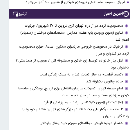
اجرای مصوبه ساماندهی نیرو‌های شرکتی از همین ماه آغاز می‌شود
آخرین اخبار
آرشیو
محدودیت تردد در آزادراه تهران کرج قزوین تا ۲۰ شهریور/ جزئیات
نتایج آزمون ورودی پایه هفتم مدارس استعدادهای درخشان (سمپاد)
اعلام شد
ترافیک در محورهای خروجی مازندران سنگین است/ اجرای محدودیت
تردد در کندوان و هراز
قتل پدر خانواده توسط زن خائن و معشوقه اش / عجیب تر همدستی ۲
دخترش بود
«تجرد قطعی» در حال تبدیل شدن به سبک زندگی است
جاده چالوس یکطرفه شد
امام جمعه تهران: تحرکات سازمان‌یافته‌ای برای ترویج برهنگی و جابه‌جا
کردن مرزهای عفت و حیا در حال انجام است
آغاز ثبت‌نام‌ آزمون کارشناسی ارشد علوم پزشکی از فردا
۳ سانحه مرگبار طی یک هفته در بزرگراه‌های تهران؛ هشدار دوباره به
رانندگان و عابران
هشدار درباره فروش حواله‌های صوری خودروهای وارداتی