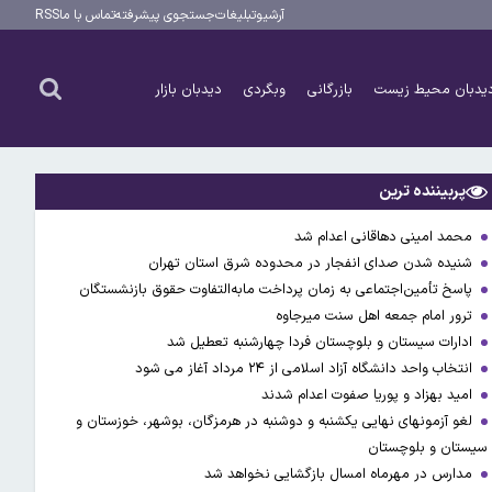
آرشیو
تبلیغات
جستجوی پیشرفته
تماس با ما
RSS
یدبان محیط زیست
بازرگانی
وبگردی
دیدبان بازار
پربیننده ترین
محمد امینی دهاقانی اعدام شد
شنیده شدن صدای انفجار در محدوده شرق استان تهران
پاسخ تأمین‌اجتماعی به زمان پرداخت مابه‌التفاوت حقوق بازنشستگان
ترور امام جمعه اهل سنت میرجاوه
ادارات سیستان و بلوچستان فردا چهارشنبه تعطیل شد
انتخاب واحد دانشگاه آزاد اسلامی از ۲۴ مرداد آغاز می شود
امید بهزاد و پوریا صفوت اعدام شدند
لغو آزمونهای نهایی یکشنبه و دوشنبه در هرمزگان، بوشهر، خوزستان و
سیستان و بلوچستان
مدارس در مهرماه امسال بازگشایی نخواهد شد