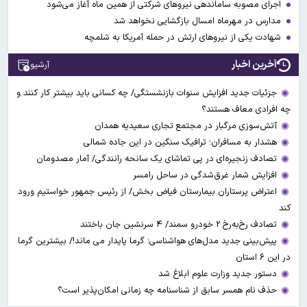
اجرای مصوبه ساماندهی نیرو‌های شرکتی از همین ماه آغاز می‌شود
مدارس در مهرماه امسال بازگشایی نخواهد شد
شهادت یکی از نیروهای ارتش در حمله آمریکا به شلمچه
آخرین اخبار
آرشیو
جزئیات جدید افزایش سنوات بازنشستگی/ چه کسانی باید بیشتر کار کنند و
چه افرادی معاف هستند؟
آتش‌سوزی مرگبار در مجتمع تجاری سعیدیه همدان
هشدار به مسافران؛ ترافیک سنگین در این جاده شمالی
تصادف زنجیره‌ای در پی تماشای یک سانحه رانندگی/ آمار مصدومان
افزایش شمار غرق‌شدگی در ساحل رامسر
اعتراض پرستاران بیمارستان فیاض بخش/ از رئیس جمهور خواستیم ورود
کند
تصادف رخ‌به‌رخ ۲ خودرو سمند/ ۴ سرنشین جان باختند
پیش‌بینی جدید مدل‌های هواشناسی؛ گرما پایدار می ماند!/ بیشترین گرما
در این ۶ استان
دستور جدید وزارت علوم ابلاغ شد
حذف نام همسر سابق از شناسنامه چه زمانی امکان‌پذیر است؟