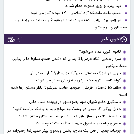
امید بهزاد و پوریا صفوت اعدام شدند
انتخاب واحد دانشگاه آزاد اسلامی از ۲۴ مرداد آغاز می شود
لغو آزمونهای نهایی یکشنبه و دوشنبه در هرمزگان، بوشهر، خوزستان و
سیستان و بلوچستان
آخرین اخبار
آرشیو
کلثوم اکبری اعدام می‌شود؟
سردار محبی: تنگه هرمز را تا زمانی که دشمن همه‌ی شرایط ما را بپذیرد
حفظ می‌کنیم
حریق در شهرک صنعتی نصیرآباد بهارستان/ آمار مصدومان
گواهینامه موتورسیکلت زنان چه زمانی صادر می شود؟
سقف ۲۵ درصدی افزایش اجاره‌بها رعایت نمی‌شود؛ بازار مسکن رها شده
است
دستگیری عضو شورای شهر رضوانشهر در پرونده فساد مالی
دلایل پارگی رگ خونی در چشم/ چه موقع باید به پزشک مراجعه کنیم؟
حادثه هولناک در پاساژ علاءالدین؛ ۶ نفر به بیمارستان منتقل شدند
ماجرای پیامک « مشمول سهمیه جنگ هستید» چیست؟
جزئیات جدید از قتل یک مداح/ پخش ویدئوی پیکر حمیدرضا رجب‌زاده در