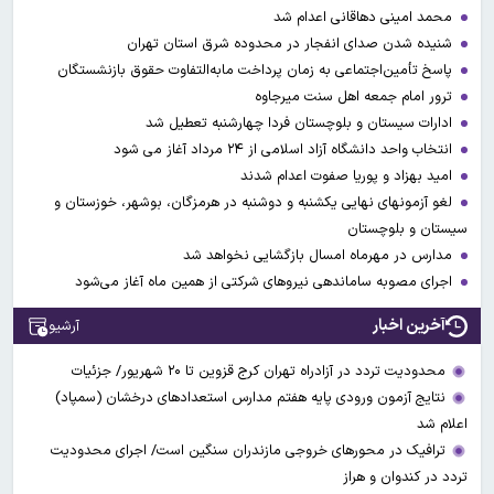
محمد امینی دهاقانی اعدام شد
شنیده شدن صدای انفجار در محدوده شرق استان تهران
پاسخ تأمین‌اجتماعی به زمان پرداخت مابه‌التفاوت حقوق بازنشستگان
ترور امام جمعه اهل سنت میرجاوه
ادارات سیستان و بلوچستان فردا چهارشنبه تعطیل شد
انتخاب واحد دانشگاه آزاد اسلامی از ۲۴ مرداد آغاز می شود
امید بهزاد و پوریا صفوت اعدام شدند
لغو آزمونهای نهایی یکشنبه و دوشنبه در هرمزگان، بوشهر، خوزستان و
سیستان و بلوچستان
مدارس در مهرماه امسال بازگشایی نخواهد شد
اجرای مصوبه ساماندهی نیرو‌های شرکتی از همین ماه آغاز می‌شود
آخرین اخبار
آرشیو
محدودیت تردد در آزادراه تهران کرج قزوین تا ۲۰ شهریور/ جزئیات
نتایج آزمون ورودی پایه هفتم مدارس استعدادهای درخشان (سمپاد)
اعلام شد
ترافیک در محورهای خروجی مازندران سنگین است/ اجرای محدودیت
تردد در کندوان و هراز