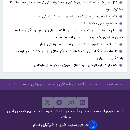
قتل پدر خانواده توسط زن خائن و معشوقه اش / عجیب تر همدستی ۲
دخترش بود
«تجرد قطعی» در حال تبدیل شدن به سبک زندگی است
جاده چالوس یکطرفه شد
امام جمعه تهران: تحرکات سازمان‌یافته‌ای برای ترویج برهنگی و جابه‌جا
کردن مرزهای عفت و حیا در حال انجام است
آغاز ثبت‌نام‌ آزمون کارشناسی ارشد علوم پزشکی از فردا
۳ سانحه مرگبار طی یک هفته در بزرگراه‌های تهران؛ هشدار دوباره به
رانندگان و عابران
هشدار درباره فروش حواله‌های صوری خودروهای وارداتی
صفحه نخست
سیاسی
اقتصادی
فرهنگی و اجتماعی
ورزشی
سلامت
عکس
کلیه حقوق این سایت محفوظ است و متعلق به وبسایت خبری دیدبان ایران
میباشد
طراحی سایت خبری و خبرگزاری آسام