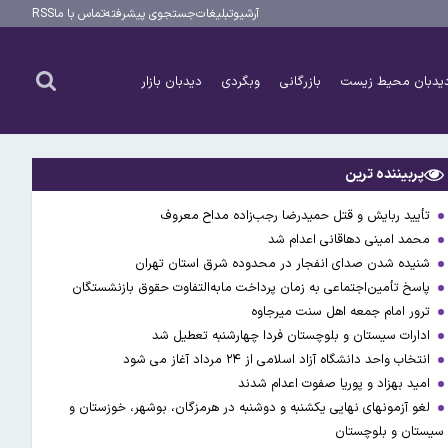
آرشیو
تبلیغات
جستجوی پیشرفته
تماس با ما
RSS
یدبان محیط زیست
بازرگانی
وبگردی
دیدبان بازار
پربیننده ترین
تأیید ربایش و قتل حمیدرضا رجب‌زاده مداح معروف
محمد امینی دهاقانی اعدام شد
شنیده شدن صدای انفجار در محدوده شرق استان تهران
پاسخ تأمین‌اجتماعی به زمان پرداخت مابه‌التفاوت حقوق بازنشستگان
ترور امام جمعه اهل سنت میرجاوه
ادارات سیستان و بلوچستان فردا چهارشنبه تعطیل شد
انتخاب واحد دانشگاه آزاد اسلامی از ۲۴ مرداد آغاز می شود
امید بهزاد و پوریا صفوت اعدام شدند
لغو آزمونهای نهایی یکشنبه و دوشنبه در هرمزگان، بوشهر، خوزستان و
سیستان و بلوچستان