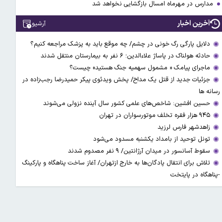
مدارس در مهرماه امسال بازگشایی نخواهد شد
آخرین اخبار
آرشیو
دلایل پارگی رگ خونی در چشم/ چه موقع باید به پزشک مراجعه کنیم؟
حادثه هولناک در پاساژ علاءالدین؛ ۶ نفر به بیمارستان منتقل شدند
ماجرای پیامک « مشمول سهمیه جنگ هستید» چیست؟
جزئیات جدید از قتل یک مداح/ پخش ویدئوی پیکر حمیدرضا رجب‌زاده در
رسانه ها
حسین افشین: شاخص‌های علمی کشور سال آینده نزولی می‌شوند
۹۴۵ هزار فقره تخلف موتورسواران در تهران
زاهدشهر فارس لرزید
تونل توحید از بامداد یکشنبه مسدود می‌شود
سقوط آسانسور در میدان آرژانتین/ ۹ نفر مصدوم شدند
تلاش برای انتقال پادگان‌ها به خارج ازتهران/ آغاز ساخت پناهگاه و پارکینگ
-پناهگاه در پایتخت