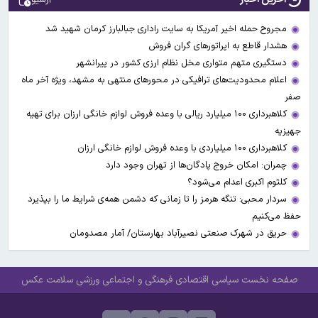
مجروح حمله اخیر آمریکا به سایت راداری جبالبارز کرمان شهید شد
هشدار قاطع به اپراتورهای گران فروش
دستگیری متهم متواری مخل نظام ارزی کشور در پیرانشهر
اعلام محدودیت‌های ترافیکی در محورهای منتهی به مشهد، ویژه آخر ماه
صفر
کلاهبرداری ۱۰۰ میلیارد ریالی با وعده فروش لوازم خانگی ارزان برای تهیه
جهیزیه
کلاهبرداری ۱۰۰ میلیاردی با وعده فروش لوازم خانگی ارزان
چمران: امکان خروج پادگان‌ها از تهران وجود دارد
کلثوم اکبری اعدام می‌شود؟
سردار محبی: تنگه هرمز را تا زمانی که دشمن همه‌ی شرایط ما را بپذیرد
حفظ می‌کنیم
حریق در شهرک صنعتی نصیرآباد بهارستان/ آمار مصدومان
صفحه نخست
سیاسی
اقتصادی
فرهنگی و اجتماعی
ورزشی
سلامت
عکس