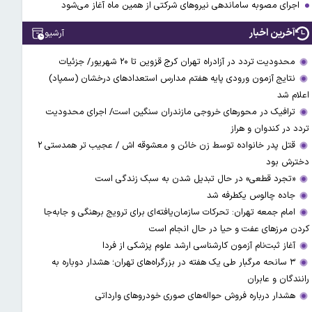
اجرای مصوبه ساماندهی نیرو‌های شرکتی از همین ماه آغاز می‌شود
آخرین اخبار
آرشیو
محدودیت تردد در آزادراه تهران کرج قزوین تا ۲۰ شهریور/ جزئیات
نتایج آزمون ورودی پایه هفتم مدارس استعدادهای درخشان (سمپاد)
اعلام شد
ترافیک در محورهای خروجی مازندران سنگین است/ اجرای محدودیت
تردد در کندوان و هراز
قتل پدر خانواده توسط زن خائن و معشوقه اش / عجیب تر همدستی ۲
دخترش بود
«تجرد قطعی» در حال تبدیل شدن به سبک زندگی است
جاده چالوس یکطرفه شد
امام جمعه تهران: تحرکات سازمان‌یافته‌ای برای ترویج برهنگی و جابه‌جا
کردن مرزهای عفت و حیا در حال انجام است
آغاز ثبت‌نام‌ آزمون کارشناسی ارشد علوم پزشکی از فردا
۳ سانحه مرگبار طی یک هفته در بزرگراه‌های تهران؛ هشدار دوباره به
رانندگان و عابران
هشدار درباره فروش حواله‌های صوری خودروهای وارداتی