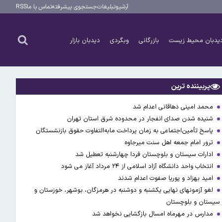
آرشیو
تبلیغات
جستجوی پیشرفته
تماس با ما
RSS
یدبان محیط زیست
بازرگانی
وبگردی
دیدبان بازار
پربیننده ترین
محمد امینی دهاقانی اعدام شد
شنیده شدن صدای انفجار در محدوده شرق استان تهران
پاسخ تأمین‌اجتماعی به زمان پرداخت مابه‌التفاوت حقوق بازنشستگان
ترور امام جمعه اهل سنت میرجاوه
ادارات سیستان و بلوچستان فردا چهارشنبه تعطیل شد
انتخاب واحد دانشگاه آزاد اسلامی از ۲۴ مرداد آغاز می شود
امید بهزاد و پوریا صفوت اعدام شدند
لغو آزمونهای نهایی یکشنبه و دوشنبه در هرمزگان، بوشهر، خوزستان و
سیستان و بلوچستان
مدارس در مهرماه امسال بازگشایی نخواهد شد