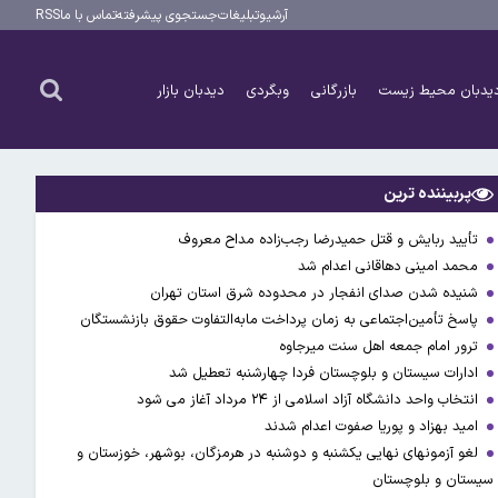
آرشیو
تبلیغات
جستجوی پیشرفته
تماس با ما
RSS
یدبان محیط زیست
بازرگانی
وبگردی
دیدبان بازار
پربیننده ترین
تأیید ربایش و قتل حمیدرضا رجب‌زاده مداح معروف
محمد امینی دهاقانی اعدام شد
شنیده شدن صدای انفجار در محدوده شرق استان تهران
پاسخ تأمین‌اجتماعی به زمان پرداخت مابه‌التفاوت حقوق بازنشستگان
ترور امام جمعه اهل سنت میرجاوه
ادارات سیستان و بلوچستان فردا چهارشنبه تعطیل شد
انتخاب واحد دانشگاه آزاد اسلامی از ۲۴ مرداد آغاز می شود
امید بهزاد و پوریا صفوت اعدام شدند
لغو آزمونهای نهایی یکشنبه و دوشنبه در هرمزگان، بوشهر، خوزستان و
سیستان و بلوچستان