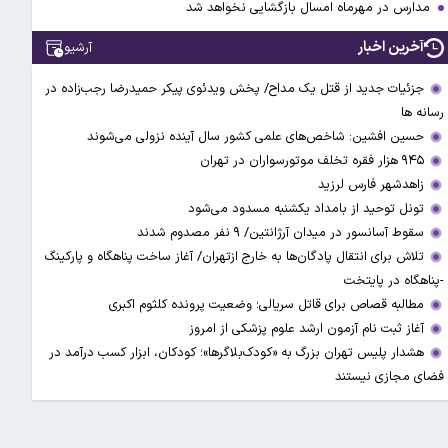
مدارس در مهرماه امسال بازگشایی نخواهد شد
آخرین اخبار
آرشیو
جزئیات جدید از قتل یک مداح/ پخش ویدئوی پیکر حمیدرضا رجب‌زاده در
رسانه ها
حسین افشین: شاخص‌های علمی کشور سال آینده نزولی می‌شوند
۹۴۵ هزار فقره تخلف موتورسواران در تهران
زاهدشهر فارس لرزید
تونل توحید از بامداد یکشنبه مسدود می‌شود
سقوط آسانسور در میدان آرژانتین/ ۹ نفر مصدوم شدند
تلاش برای انتقال پادگان‌ها به خارج ازتهران/ آغاز ساخت پناهگاه و پارکینگ
-پناهگاه در پایتخت
مطالبه قصاص برای قاتل سریالی؛ وضعیت پرونده کلثوم اکبری
آغاز ثبت نام آزمون ارشد علوم پزشکی از امروز
هشدار پلیس تهران بزرگ به «کودک‌بلاگرها»؛ کودکان، ابزار کسب درآمد در
فضای مجازی نیستند