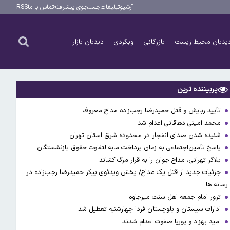
آرشیو
تبلیغات
جستجوی پیشرفته
تماس با ما
RSS
یدبان محیط زیست
بازرگانی
وبگردی
دیدبان بازار
پربیننده ترین
تأیید ربایش و قتل حمیدرضا رجب‌زاده مداح معروف
محمد امینی دهاقانی اعدام شد
شنیده شدن صدای انفجار در محدوده شرق استان تهران
پاسخ تأمین‌اجتماعی به زمان پرداخت مابه‌التفاوت حقوق بازنشستگان
بلاگر تهرانی، مداح جوان را به قرار مرگ کشاند
جزئیات جدید از قتل یک مداح/ پخش ویدئوی پیکر حمیدرضا رجب‌زاده در
رسانه ها
ترور امام جمعه اهل سنت میرجاوه
ادارات سیستان و بلوچستان فردا چهارشنبه تعطیل شد
امید بهزاد و پوریا صفوت اعدام شدند