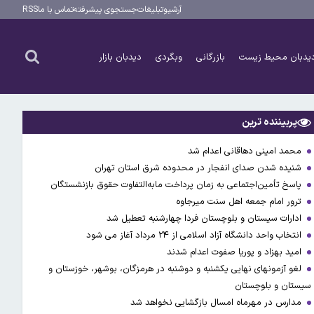
آرشیو
تبلیغات
جستجوی پیشرفته
تماس با ما
RSS
یدبان محیط زیست
بازرگانی
وبگردی
دیدبان بازار
پربیننده ترین
محمد امینی دهاقانی اعدام شد
شنیده شدن صدای انفجار در محدوده شرق استان تهران
پاسخ تأمین‌اجتماعی به زمان پرداخت مابه‌التفاوت حقوق بازنشستگان
ترور امام جمعه اهل سنت میرجاوه
ادارات سیستان و بلوچستان فردا چهارشنبه تعطیل شد
انتخاب واحد دانشگاه آزاد اسلامی از ۲۴ مرداد آغاز می شود
امید بهزاد و پوریا صفوت اعدام شدند
لغو آزمونهای نهایی یکشنبه و دوشنبه در هرمزگان، بوشهر، خوزستان و
سیستان و بلوچستان
مدارس در مهرماه امسال بازگشایی نخواهد شد