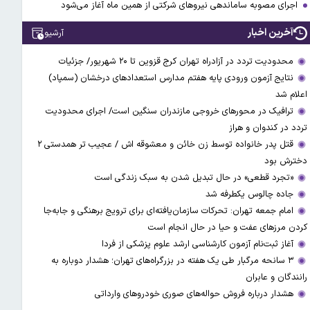
اجرای مصوبه ساماندهی نیرو‌های شرکتی از همین ماه آغاز می‌شود
آخرین اخبار
آرشیو
محدودیت تردد در آزادراه تهران کرج قزوین تا ۲۰ شهریور/ جزئیات
نتایج آزمون ورودی پایه هفتم مدارس استعدادهای درخشان (سمپاد)
اعلام شد
ترافیک در محورهای خروجی مازندران سنگین است/ اجرای محدودیت
تردد در کندوان و هراز
قتل پدر خانواده توسط زن خائن و معشوقه اش / عجیب تر همدستی ۲
دخترش بود
«تجرد قطعی» در حال تبدیل شدن به سبک زندگی است
جاده چالوس یکطرفه شد
امام جمعه تهران: تحرکات سازمان‌یافته‌ای برای ترویج برهنگی و جابه‌جا
کردن مرزهای عفت و حیا در حال انجام است
آغاز ثبت‌نام‌ آزمون کارشناسی ارشد علوم پزشکی از فردا
۳ سانحه مرگبار طی یک هفته در بزرگراه‌های تهران؛ هشدار دوباره به
رانندگان و عابران
هشدار درباره فروش حواله‌های صوری خودروهای وارداتی