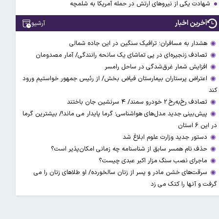
شهادت یکی از نیروهای ارتش در حمله آمریکا به شلمچه
آخرین اخبار
آرشیو
هشدار به مسافران؛ ترافیک سنگین در این جاده شمالی
تصادف زنجیره‌ای در پی تماشای یک سانحه رانندگی/ آمار مصدومان
افزایش شمار غرق‌شدگی در ساحل رامسر
اعتراض پرستاران بیمارستان فیاض بخش/ از رئیس جمهور خواستیم ورود
کند
تصادف رخ‌به‌رخ ۲ خودرو سمند/ ۴ سرنشین جان باختند
پیش‌بینی جدید مدل‌های هواشناسی؛ گرما پایدار می ماند!/ بیشترین گرما
در این ۶ استان
دستور جدید وزارت علوم ابلاغ شد
حذف نام همسر سابق از شناسنامه چه زمانی امکان‌پذیر است؟
ماجرای نصب سنگ مزار اکبر عبدی چیست؟
سرقت‌های خشن مادر و پسر از زنان سالخورده/ او طلاهای زنان را می
گرفت و آنها را کتک می زد