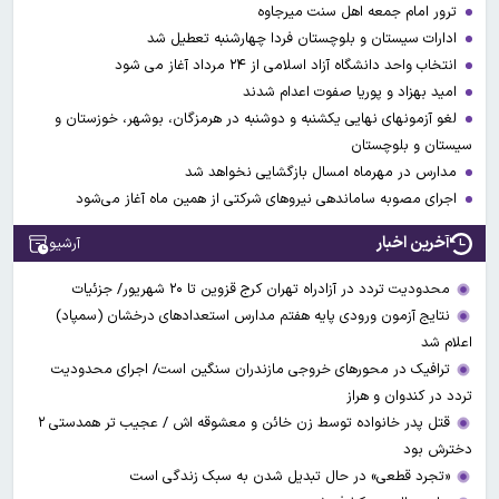
ترور امام جمعه اهل سنت میرجاوه
ادارات سیستان و بلوچستان فردا چهارشنبه تعطیل شد
انتخاب واحد دانشگاه آزاد اسلامی از ۲۴ مرداد آغاز می شود
امید بهزاد و پوریا صفوت اعدام شدند
لغو آزمونهای نهایی یکشنبه و دوشنبه در هرمزگان، بوشهر، خوزستان و
سیستان و بلوچستان
مدارس در مهرماه امسال بازگشایی نخواهد شد
اجرای مصوبه ساماندهی نیرو‌های شرکتی از همین ماه آغاز می‌شود
آخرین اخبار
آرشیو
محدودیت تردد در آزادراه تهران کرج قزوین تا ۲۰ شهریور/ جزئیات
نتایج آزمون ورودی پایه هفتم مدارس استعدادهای درخشان (سمپاد)
اعلام شد
ترافیک در محورهای خروجی مازندران سنگین است/ اجرای محدودیت
تردد در کندوان و هراز
قتل پدر خانواده توسط زن خائن و معشوقه اش / عجیب تر همدستی ۲
دخترش بود
«تجرد قطعی» در حال تبدیل شدن به سبک زندگی است