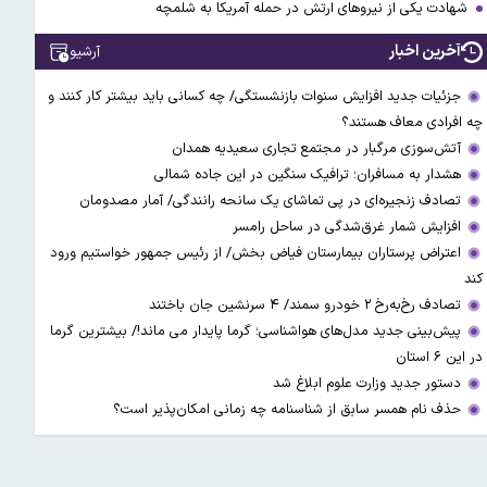
شهادت یکی از نیروهای ارتش در حمله آمریکا به شلمچه
آخرین اخبار
آرشیو
جزئیات جدید افزایش سنوات بازنشستگی/ چه کسانی باید بیشتر کار کنند و
چه افرادی معاف هستند؟
آتش‌سوزی مرگبار در مجتمع تجاری سعیدیه همدان
هشدار به مسافران؛ ترافیک سنگین در این جاده شمالی
تصادف زنجیره‌ای در پی تماشای یک سانحه رانندگی/ آمار مصدومان
افزایش شمار غرق‌شدگی در ساحل رامسر
اعتراض پرستاران بیمارستان فیاض بخش/ از رئیس جمهور خواستیم ورود
کند
تصادف رخ‌به‌رخ ۲ خودرو سمند/ ۴ سرنشین جان باختند
پیش‌بینی جدید مدل‌های هواشناسی؛ گرما پایدار می ماند!/ بیشترین گرما
در این ۶ استان
دستور جدید وزارت علوم ابلاغ شد
حذف نام همسر سابق از شناسنامه چه زمانی امکان‌پذیر است؟