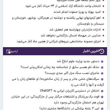
ترور امام جمعه اهل سنت میرجاوه
انتخاب واحد دانشگاه آزاد اسلامی از ۲۴ مرداد آغاز می شود
امید بهزاد و پوریا صفوت اعدام شدند
لغو آزمونهای نهایی یکشنبه و دوشنبه در هرمزگان، بوشهر، خوزستان و
سیستان و بلوچستان
ادارات مازندران چهارشنبه هم تعطیل شد
مدارس در مهرماه امسال بازگشایی نخواهد شد
اجرای مصوبه ساماندهی نیرو‌های شرکتی از همین ماه آغاز می‌شود
آخرین اخبار
آرشیو
دستور جدید وزارت علوم ابلاغ شد
حذف نام همسر سابق از شناسنامه چه زمانی امکان‌پذیر است؟
ماجرای نصب سنگ مزار اکبر عبدی چیست؟
سرقت‌های خشن مادر و پسر از زنان سالخورده/ او طلاهای زنان را می
گرفت و آنها را کتک می زد
اختلال در دسترسی کاربران ایرانی به ChatGPT
فوت یک ورزشکار و اشتباهات مرگبار پس از مارگزیدگی؛ در این خیابان
تهران هم احتمال مارگزیدگی وجود دارد
این ۳ رشته پزشکی در دانشگاه‌ها مشتری ندارد!